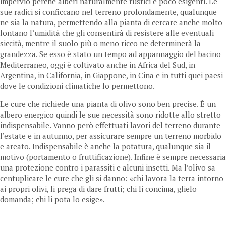
impervio perché alberi naturalmente rustici e poco esigenti. Le
sue radici si conficcano nel terreno profondamente, qualunque
ne sia la natura, permettendo alla pianta di cercare anche molto
lontano l’umidità che gli consentirà di resistere alle eventuali
siccità, mentre il suolo più o meno ricco ne determinerà la
grandezza. Se esso è stato un tempo ad appannaggio del bacino
Mediterraneo, oggi è coltivato anche in Africa del Sud, in
Argentina, in California, in Giappone, in Cina e in tutti quei paesi
dove le condizioni climatiche lo permettono.
Le cure che richiede una pianta di olivo sono ben precise. È un
albero energico quindi le sue necessità sono ridotte allo stretto
indispensabile. Vanno però effettuati lavori del terreno durante
l’estate e in autunno, per assicurare sempre un terreno morbido
e areato. Indispensabile è anche la potatura, qualunque sia il
motivo (portamento o fruttificazione). Infine è sempre necessaria
una protezione contro i parassiti e alcuni insetti. Ma l’olivo sa
centuplicare le cure che gli si danno: «chi lavora la terra intorno
ai propri olivi, li prega di dare frutti; chi li concima, glielo
domanda; chi li pota lo esige».