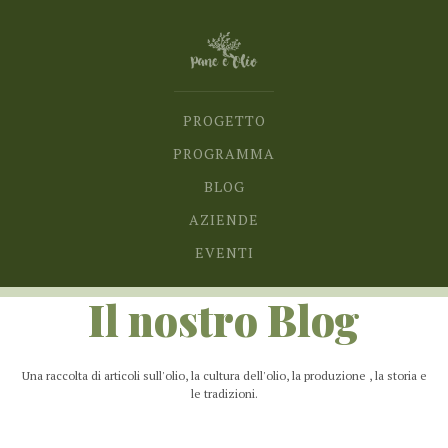
PROGETTO
PROGRAMMA
BLOG
AZIENDE
EVENTI
Il nostro Blog
Una raccolta di articoli sull'olio, la cultura dell'olio, la produzione , la storia e
le tradizioni.